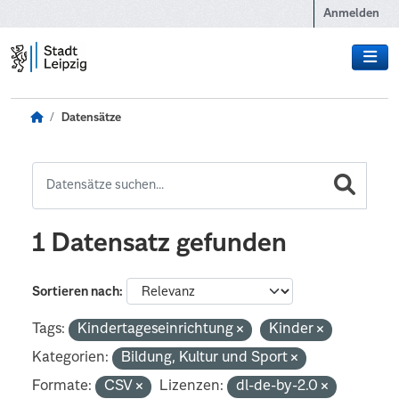
Zum Hauptinhalt wechseln
Anmelden
Datensätze
1 Datensatz gefunden
Sortieren nach
Tags:
Kindertageseinrichtung
Kinder
Kategorien:
Bildung, Kultur und Sport
Formate:
CSV
Lizenzen:
dl-de-by-2.0