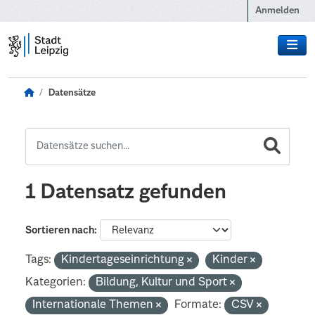
Zum Hauptinhalt wechseln
Anmelden
Datensätze
1 Datensatz gefunden
Sortieren nach
Tags:
Kindertageseinrichtung
Kinder
Kategorien:
Bildung, Kultur und Sport
Internationale Themen
Formate:
CSV