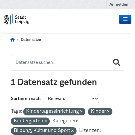
Zum Hauptinhalt wechseln
Anmelden
Datensätze
1 Datensatz gefunden
Sortieren nach
Tags:
Kindertageseinrichtung
Kinder
Kindergarten
Kategorien:
Bildung, Kultur und Sport
Lizenzen: