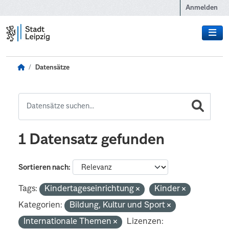
Zum Hauptinhalt wechseln
Anmelden
Datensätze
1 Datensatz gefunden
Sortieren nach
Tags:
Kindertageseinrichtung
Kinder
Kategorien:
Bildung, Kultur und Sport
Internationale Themen
Lizenzen: