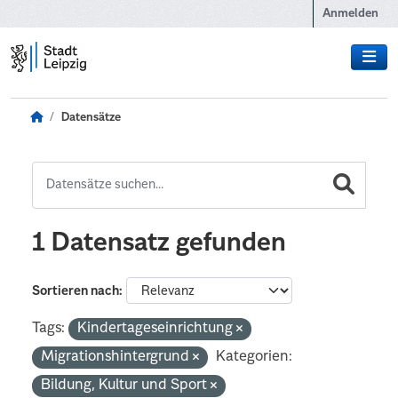
Zum Hauptinhalt wechseln
Anmelden
Datensätze
1 Datensatz gefunden
Sortieren nach
Tags:
Kindertageseinrichtung
Migrationshintergrund
Kategorien:
Bildung, Kultur und Sport