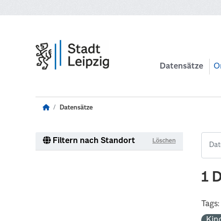
Zum Hauptinhalt wechseln
Datensätze
O
Datensätze
Filtern nach Standort
Löschen
1 
Tags:
Kin