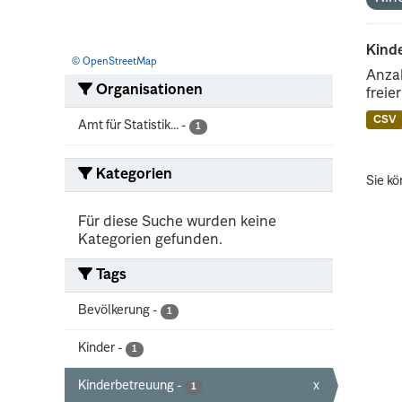
Kind
© OpenStreetMap
Anzah
Organisationen
freie
CSV
Amt für Statistik...
-
1
Kategorien
Sie kö
Für diese Suche wurden keine
Kategorien gefunden.
Tags
Bevölkerung
-
1
Kinder
-
1
Kinderbetreuung
-
x
1