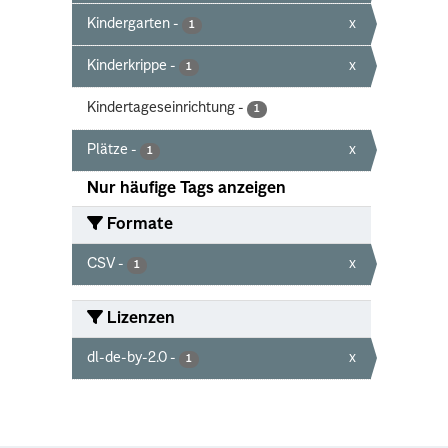
Kindergarten
-
x
1
Kinderkrippe
-
x
1
Kindertageseinrichtung
-
1
Plätze
-
x
1
Nur häufige Tags anzeigen
Formate
CSV
-
x
1
Lizenzen
dl-de-by-2.0
-
x
1