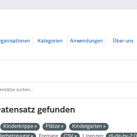
rganisationen
Kategorien
Anwendungen
Über uns
Datensatz gefunden
Kinderkrippe
Plätze
Kindergarten
derbetreuung
Formate:
CSV
Lizenzen:
dl-de-by-2.