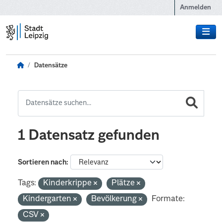
Zum Hauptinhalt wechseln
Anmelden
Datensätze
1 Datensatz gefunden
Sortieren nach
Tags:
Kinderkrippe
Plätze
Kindergarten
Bevölkerung
Formate:
CSV