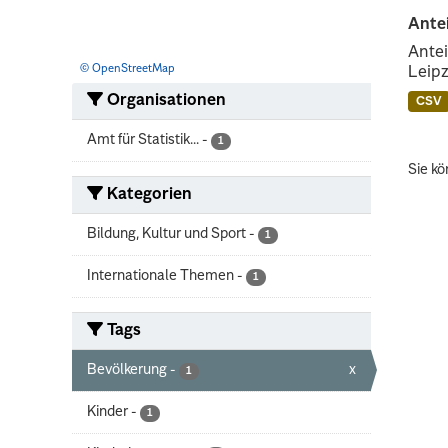
Ante
Antei
© OpenStreetMap
Leipz
Organisationen
CSV
Amt für Statistik...
-
1
Sie kö
Kategorien
Bildung, Kultur und Sport
-
1
Internationale Themen
-
1
Tags
Bevölkerung
-
x
1
Kinder
-
1