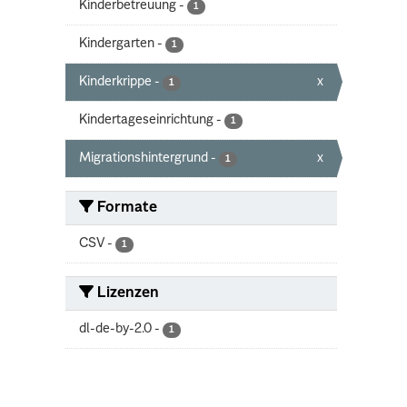
Kinderbetreuung
-
1
Kindergarten
-
1
Kinderkrippe
-
x
1
Kindertageseinrichtung
-
1
Migrationshintergrund
-
x
1
Formate
CSV
-
1
Lizenzen
dl-de-by-2.0
-
1