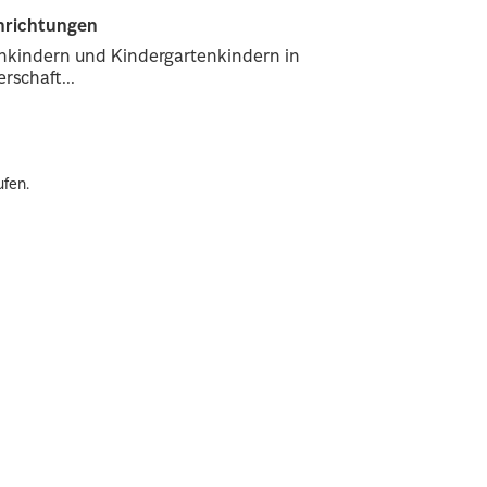
inrichtungen
enkindern und Kindergartenkindern in
rschaft...
ufen.