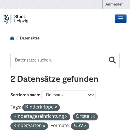
Zum Hauptinhalt wechseln
Anmelden
Datensätze
2 Datensätze gefunden
Sortieren nach
Tags:
Kinderkrippe
Kindertageseinrichtung
Ortsteil
Kindergarten
Formate:
CSV