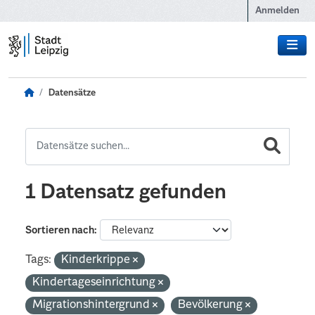
Zum Hauptinhalt wechseln
Anmelden
Datensätze
1 Datensatz gefunden
Sortieren nach
Tags:
Kinderkrippe
Kindertageseinrichtung
Migrationshintergrund
Bevölkerung