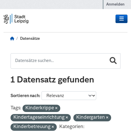
Zum Hauptinhalt wechseln
Anmelden
Datensätze
1 Datensatz gefunden
Sortieren nach
Tags:
Kinderkrippe
Kindertageseinrichtung
Kindergarten
Kinderbetreuung
Kategorien: