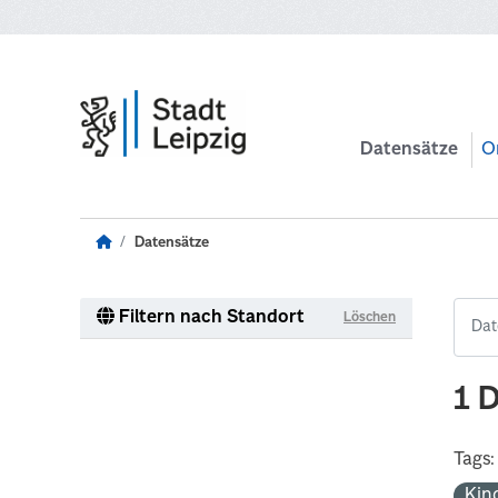
Zum Hauptinhalt wechseln
Datensätze
O
Datensätze
Filtern nach Standort
Löschen
1 
Tags:
Kin