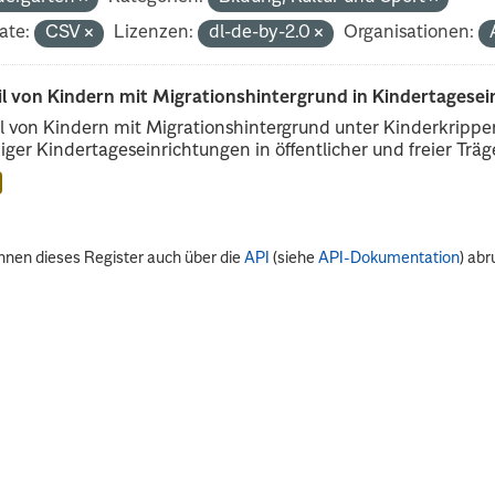
ate:
CSV
Lizenzen:
dl-de-by-2.0
Organisationen:
il von Kindern mit Migrationshintergrund in Kindertagese
l von Kindern mit Migrationshintergrund unter Kinderkripp
iger Kindertageseinrichtungen in öffentlicher und freier Träge
nnen dieses Register auch über die
API
(siehe
API-Dokumentation
) abr