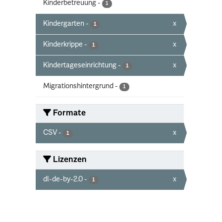
Kinderbetreuung
-
1
Kindergarten
-
x
1
Kinderkrippe
-
x
1
Kindertageseinrichtung
-
x
1
Migrationshintergrund
-
1
Formate
CSV
-
x
1
Lizenzen
dl-de-by-2.0
-
x
1