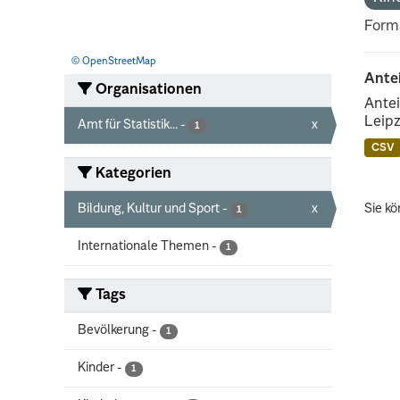
Form
© OpenStreetMap
Ante
Organisationen
Antei
Leipz
Amt für Statistik...
-
x
1
CSV
Kategorien
Bildung, Kultur und Sport
-
x
Sie kö
1
Internationale Themen
-
1
Tags
Bevölkerung
-
1
Kinder
-
1