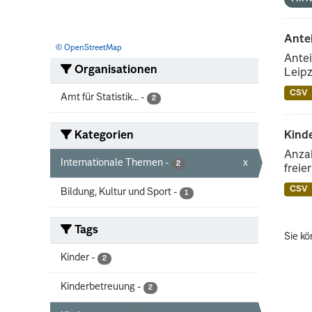
Ante
© OpenStreetMap
Antei
Organisationen
Leipz
CSV
Amt für Statistik...
-
2
Kategorien
Kinde
Anzah
Internationale Themen
-
x
2
freie
CSV
Bildung, Kultur und Sport
-
1
Tags
Sie kö
Kinder
-
2
Kinderbetreuung
-
2