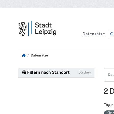
Zum Hauptinhalt wechseln
Datensätze
O
Datensätze
Filtern nach Standort
Löschen
2 
Tags:
Kin