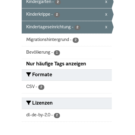
Kindergarten
-
x
2
Kinderkrippe
-
x
2
Kindertageseinrichtung
-
x
2
Migrationshintergrund
-
2
Bevölkerung
-
1
Nur häufige Tags anzeigen
Formate
CSV
-
2
Lizenzen
dl-de-by-2.0
-
2