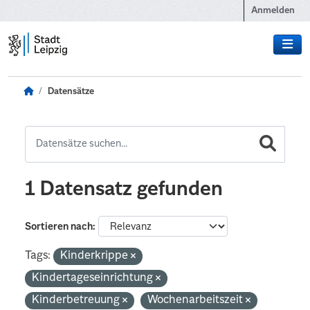
Zum Hauptinhalt wechseln
Anmelden
Datensätze
1 Datensatz gefunden
Sortieren nach
Tags:
Kinderkrippe
Kindertageseinrichtung
Kinderbetreuung
Wochenarbeitszeit