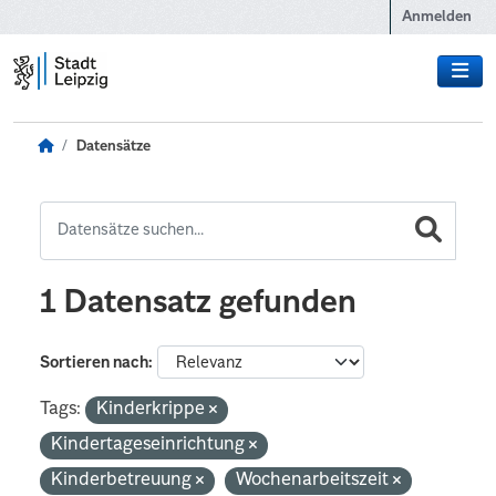
Zum Hauptinhalt wechseln
Anmelden
Datensätze
1 Datensatz gefunden
Sortieren nach
Tags:
Kinderkrippe
Kindertageseinrichtung
Kinderbetreuung
Wochenarbeitszeit