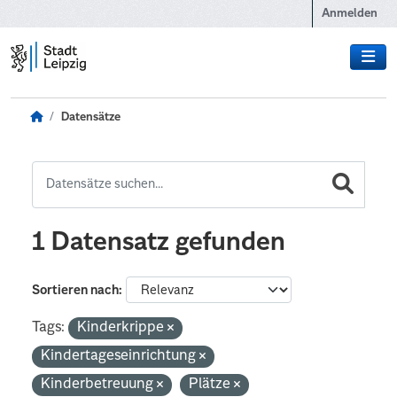
Zum Hauptinhalt wechseln
Anmelden
Datensätze
1 Datensatz gefunden
Sortieren nach
Tags:
Kinderkrippe
Kindertageseinrichtung
Kinderbetreuung
Plätze