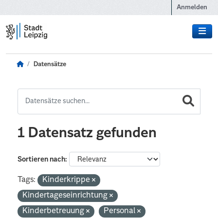
Zum Hauptinhalt wechseln
Anmelden
Datensätze
1 Datensatz gefunden
Sortieren nach
Tags:
Kinderkrippe
Kindertageseinrichtung
Kinderbetreuung
Personal