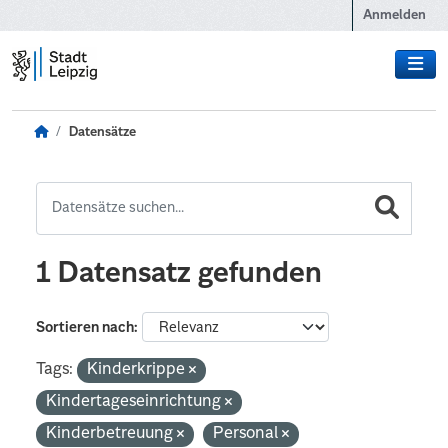
Zum Hauptinhalt wechseln
Anmelden
Datensätze
1 Datensatz gefunden
Sortieren nach
Tags:
Kinderkrippe
Kindertageseinrichtung
Kinderbetreuung
Personal