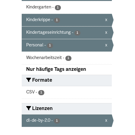
Kindergarten
-
1
Kinderkrippe
-
x
1
Kindertageseinrichtung
-
x
1
Personal
-
x
1
Wochenarbeitszeit
-
1
Nur häufige Tags anzeigen
Formate
CSV
-
1
Lizenzen
dl-de-by-2.0
-
x
1