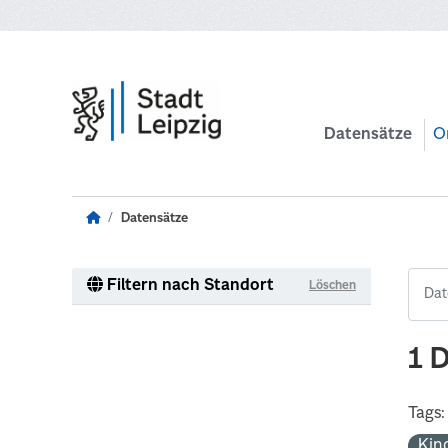
Zum Hauptinhalt wechseln
Datensätze
O
Datensätze
Filtern nach Standort
Löschen
1 
Tags:
Kin