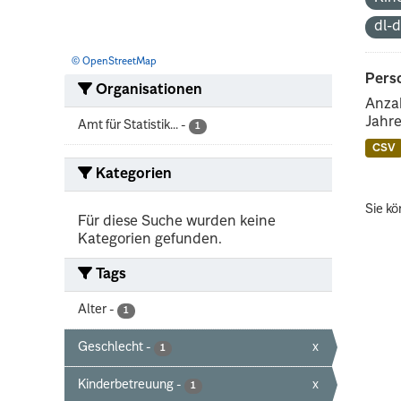
dl-
© OpenStreetMap
Perso
Organisationen
Anzah
Jahre
Amt für Statistik...
-
1
CSV
Kategorien
Sie kö
Für diese Suche wurden keine
Kategorien gefunden.
Tags
Alter
-
1
Geschlecht
-
x
1
Kinderbetreuung
-
x
1