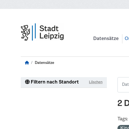
Zum Hauptinhalt wechseln
Datensätze
O
Datensätze
Filtern nach Standort
Löschen
2 
Tags:
Kin