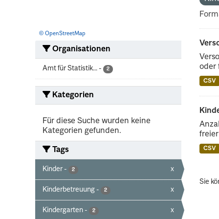
Form
© OpenStreetMap
Vers
Organisationen
Verso
oder 
Amt für Statistik...
-
2
CSV
Kategorien
Kinde
Für diese Suche wurden keine
Anzah
Kategorien gefunden.
freie
CSV
Tags
Kinder
-
x
2
Sie kö
Kinderbetreuung
-
x
2
Kindergarten
-
x
2