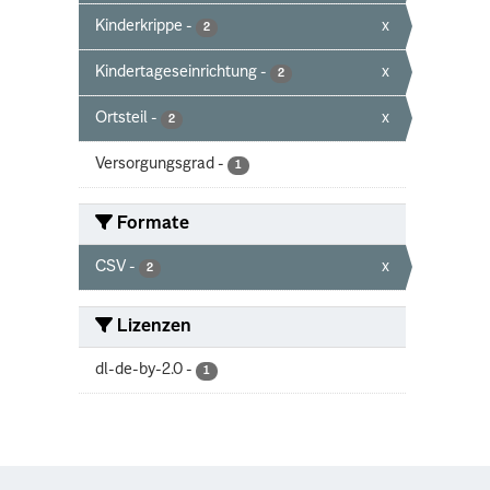
Kinderkrippe
-
x
2
Kindertageseinrichtung
-
x
2
Ortsteil
-
x
2
Versorgungsgrad
-
1
Formate
CSV
-
x
2
Lizenzen
dl-de-by-2.0
-
1