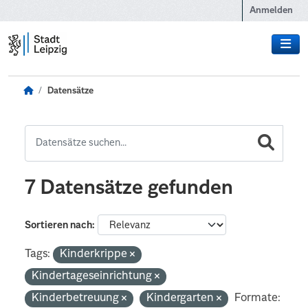
Zum Hauptinhalt wechseln
Anmelden
Datensätze
7 Datensätze gefunden
Sortieren nach
Tags:
Kinderkrippe
Kindertageseinrichtung
Kinderbetreuung
Kindergarten
Formate: