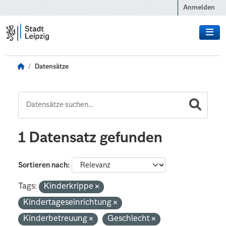
Zum Hauptinhalt wechseln
Anmelden
Datensätze
1 Datensatz gefunden
Sortieren nach
Tags:
Kinderkrippe
Kindertageseinrichtung
Kinderbetreuung
Geschlecht