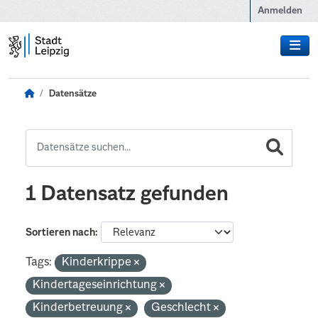
Zum Hauptinhalt wechseln
Anmelden
Datensätze
1 Datensatz gefunden
Sortieren nach
Tags:
Kinderkrippe
Kindertageseinrichtung
Kinderbetreuung
Geschlecht