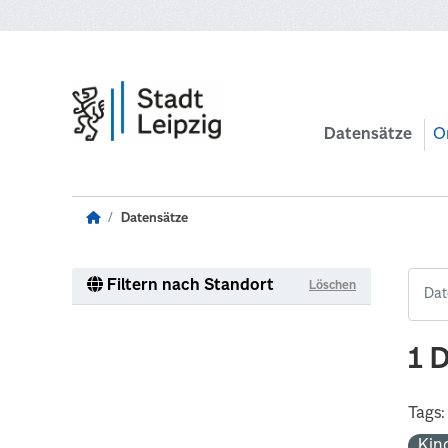
Zum Hauptinhalt wechseln
Datensätze
O
Datensätze
Filtern nach Standort
Löschen
1 
Tags:
Kin