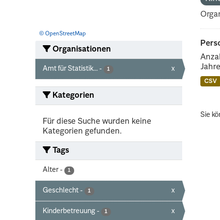
Organ
© OpenStreetMap
Perso
Organisationen
Anzah
Jahre
Amt für Statistik...
-
x
1
CSV
Kategorien
Sie kö
Für diese Suche wurden keine
Kategorien gefunden.
Tags
Alter
-
1
Geschlecht
-
x
1
Kinderbetreuung
-
x
1