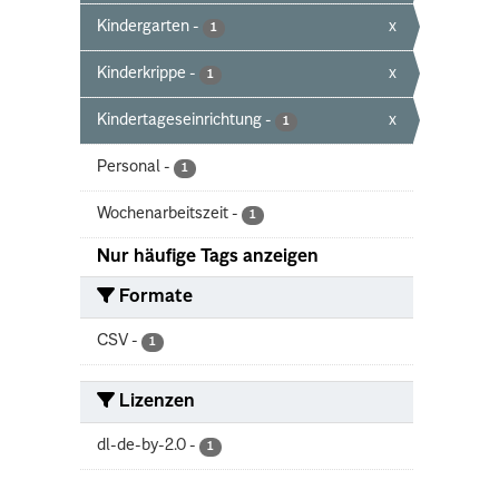
Kindergarten
-
x
1
Kinderkrippe
-
x
1
Kindertageseinrichtung
-
x
1
Personal
-
1
Wochenarbeitszeit
-
1
Nur häufige Tags anzeigen
Formate
CSV
-
1
Lizenzen
dl-de-by-2.0
-
1