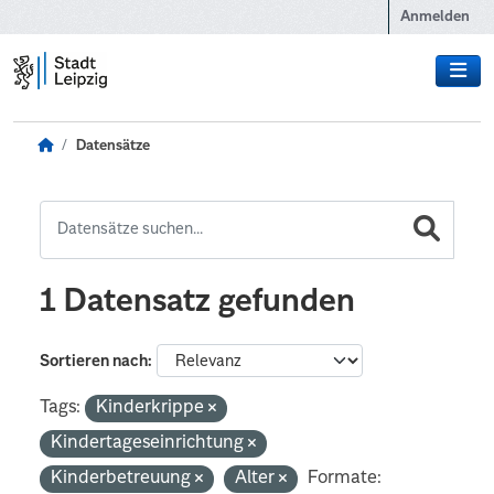
Zum Hauptinhalt wechseln
Anmelden
Datensätze
1 Datensatz gefunden
Sortieren nach
Tags:
Kinderkrippe
Kindertageseinrichtung
Kinderbetreuung
Alter
Formate: