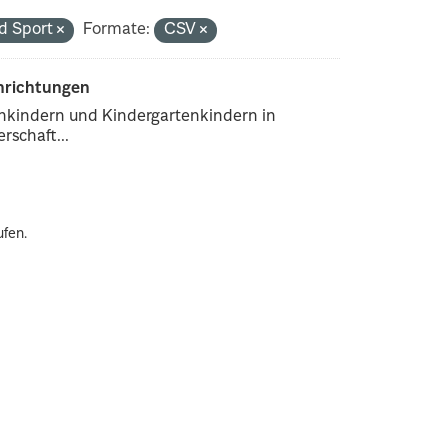
nd Sport
Formate:
CSV
inrichtungen
enkindern und Kindergartenkindern in
rschaft...
ufen.