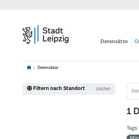
Zum Hauptinhalt wechseln
Datensätze
O
Datensätze
Filtern nach Standort
Löschen
1 
Tags:
Mig