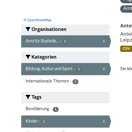
Amt
© OpenStreetMap
Ante
Organisationen
Antei
Leipz
Amt für Statistik...
-
x
1
CSV
Kategorien
Bildung, Kultur und Sport
-
x
Sie kö
1
Internationale Themen
-
1
Tags
Bevölkerung
-
1
Kinder
-
x
1