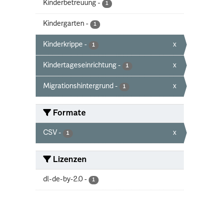
Kinderbetreuung
-
1
Kindergarten
-
1
Kinderkrippe
-
x
1
Kindertageseinrichtung
-
x
1
Migrationshintergrund
-
x
1
Formate
CSV
-
x
1
Lizenzen
dl-de-by-2.0
-
1