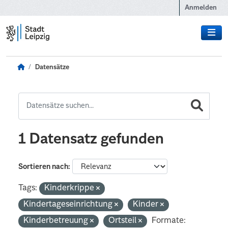
Zum Hauptinhalt wechseln
Anmelden
Datensätze
1 Datensatz gefunden
Sortieren nach
Tags:
Kinderkrippe
Kindertageseinrichtung
Kinder
Kinderbetreuung
Ortsteil
Formate: