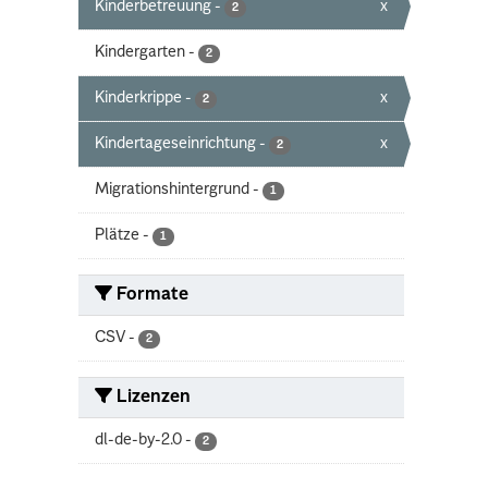
Kinderbetreuung
-
x
2
Kindergarten
-
2
Kinderkrippe
-
x
2
Kindertageseinrichtung
-
x
2
Migrationshintergrund
-
1
Plätze
-
1
Formate
CSV
-
2
Lizenzen
dl-de-by-2.0
-
2