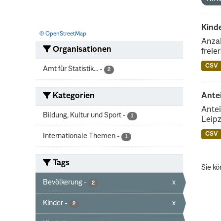
Kind
© OpenStreetMap
Anzah
Organisationen
freie
CSV
Amt für Statistik...
-
2
Kategorien
Ante
Antei
Bildung, Kultur und Sport
-
1
Leipz
CSV
Internationale Themen
-
1
Tags
Sie kö
Bevölkerung
-
x
2
Kinder
-
x
2