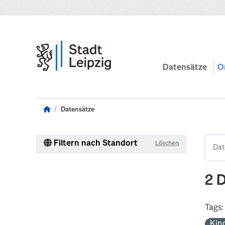
Zum Hauptinhalt wechseln
Datensätze
O
Datensätze
Filtern nach Standort
Löschen
2 
Tags:
Kin