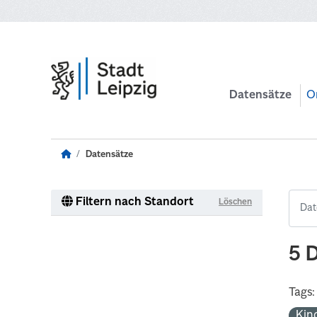
Zum Hauptinhalt wechseln
Datensätze
O
Datensätze
Filtern nach Standort
Löschen
5 
Tags:
Kin