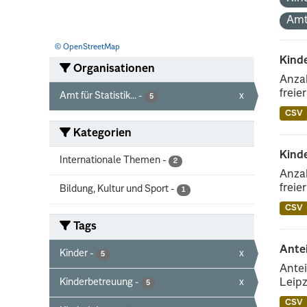
Amt
© OpenStreetMap
Kinde
Organisationen
Anzah
freie
Amt für Statistik...
-
x
5
CSV
Kategorien
Kind
Internationale Themen
-
2
Anzah
freie
Bildung, Kultur und Sport
-
1
CSV
Tags
Ante
Kinder
-
x
5
Antei
Kinderbetreuung
-
x
Leipz
5
CSV