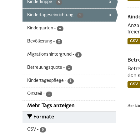
Kinderkrippe
-
x
5
Kindertageseinrichtung
-
x
5
Kinde
Anzah
Kindergarten
-
4
freie
Bevölkerung
-
CSV
2
Migrationshintergrund
-
2
Betr
Betreuungsquote
-
1
Betre
den 
Kindertagespflege
-
1
CSV
Ortsteil
-
1
Mehr Tags anzeigen
Sie kö
Formate
CSV
-
5