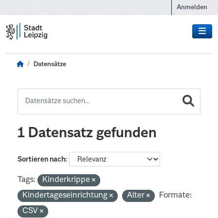
Zum Hauptinhalt wechseln
Anmelden
Datensätze
1 Datensatz gefunden
Sortieren nach
Tags:
Kinderkrippe
Kindertageseinrichtung
Alter
Formate:
CSV