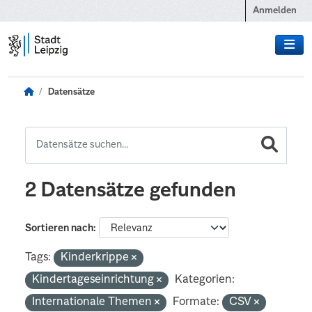
Zum Hauptinhalt wechseln
Anmelden
Datensätze
2 Datensätze gefunden
Sortieren nach
Tags:
Kinderkrippe
Kindertageseinrichtung
Kategorien:
Internationale Themen
Formate:
CSV