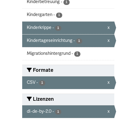
Kinderbetreuung
-
1
Kindergarten
-
1
Kinderkrippe
-
x
1
Kindertageseinrichtung
-
x
1
Migrationshintergrund
-
1
Formate
CSV
-
x
1
Lizenzen
dl-de-by-2.0
-
x
1