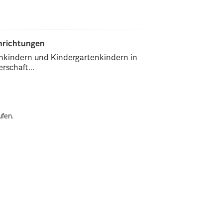
inrichtungen
enkindern und Kindergartenkindern in
rschaft...
ufen.