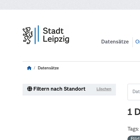
Zum Hauptinhalt wechseln
Datensätze
O
Datensätze
Filtern nach Standort
Löschen
1 
Tags:
Bil