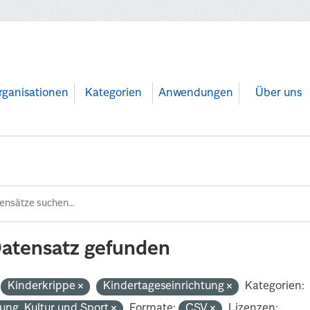
rganisationen
Kategorien
Anwendungen
Über uns
Datensatz gefunden
Kinderkrippe
Kindertageseinrichtung
Kategorien:
dung, Kultur und Sport
Formate:
CSV
Lizenzen: