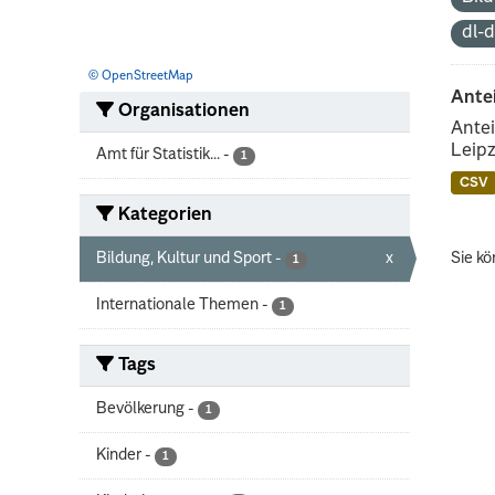
dl-
© OpenStreetMap
Ante
Organisationen
Antei
Leipz
Amt für Statistik...
-
1
CSV
Kategorien
Bildung, Kultur und Sport
-
x
Sie kö
1
Internationale Themen
-
1
Tags
Bevölkerung
-
1
Kinder
-
1