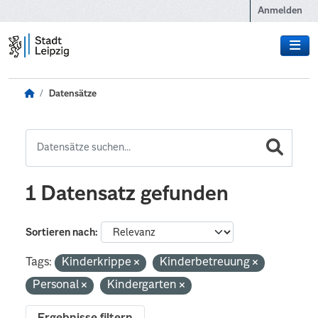
Zum Hauptinhalt wechseln
Anmelden
Datensätze
1 Datensatz gefunden
Sortieren nach
Tags:
Kinderkrippe
Kinderbetreuung
Personal
Kindergarten