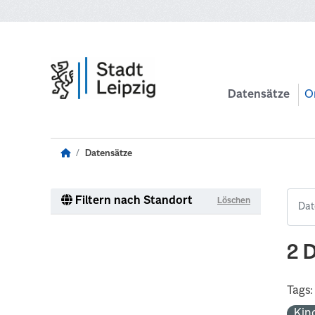
Zum Hauptinhalt wechseln
Datensätze
O
Datensätze
Filtern nach Standort
Löschen
2 
Tags:
Kin