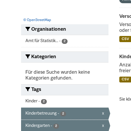
Vers
© OpenStreetMap
Verso
Organisationen
oder 
CSV
Amt für Statistik...
-
2
Kategorien
Kinde
Anzah
freie
Für diese Suche wurden keine
Kategorien gefunden.
CSV
Tags
Sie kö
Kinder
-
2
Kinderbetreuung
-
x
2
Kindergarten
-
x
2