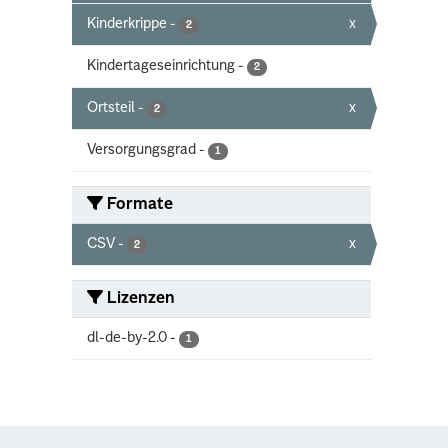
Kinderkrippe
-
x
2
Kindertageseinrichtung
-
2
Ortsteil
-
x
2
Versorgungsgrad
-
1
Formate
CSV
-
x
2
Lizenzen
dl-de-by-2.0
-
1