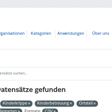
rganisationen
Kategorien
Anwendungen
Über uns
Datensätze gefunden
Kinderkrippe
Kinderbetreuung
Ortsteil
dergarten
Formate:
CSV