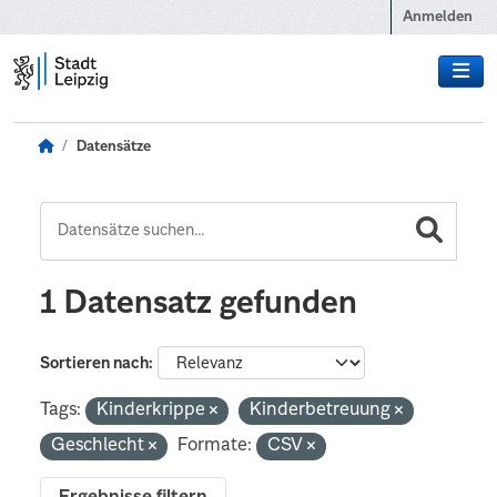
Zum Hauptinhalt wechseln
Anmelden
Datensätze
1 Datensatz gefunden
Sortieren nach
Tags:
Kinderkrippe
Kinderbetreuung
Geschlecht
Formate:
CSV