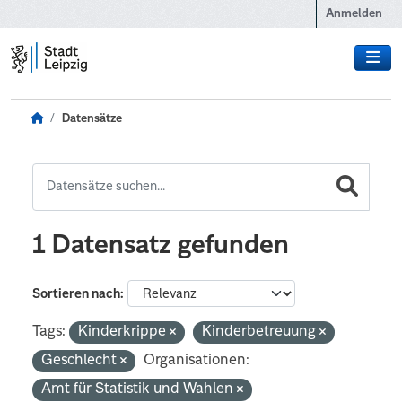
Zum Hauptinhalt wechseln
Anmelden
Datensätze
1 Datensatz gefunden
Sortieren nach
Tags:
Kinderkrippe
Kinderbetreuung
Geschlecht
Organisationen:
Amt für Statistik und Wahlen