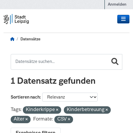
Zum Hauptinhalt wechseln
Anmelden
Datensätze
1 Datensatz gefunden
Sortieren nach
Tags:
Kinderkrippe
Kinderbetreuung
Alter
Formate:
CSV