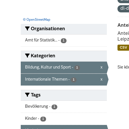
dl-
© OpenStreetMap
Ante
Organisationen
Antei
Leipz
Amt für Statistik...
-
1
CSV
Kategorien
Bildung, Kultur und Sport
-
x
Sie kö
1
Internationale Themen
-
x
1
Tags
Bevölkerung
-
1
Kinder
-
1