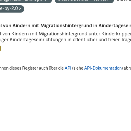
de-by-2.0
il von Kindern mit Migrationshintergrund in Kindertagese
l von Kindern mit Migrationshintergrund unter Kinderkripp
iger Kindertageseinrichtungen in öffentlicher und freier Träge
nnen dieses Register auch über die
API
(siehe
API-Dokumentation
) abr