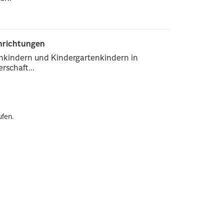
inrichtungen
enkindern und Kindergartenkindern in
rschaft...
ufen.