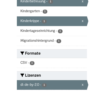
Kinderbetreuung
-
x
1
Kindergarten
-
1
Kinderkrippe
-
x
1
Kindertageseinrichtung
-
1
Migrationshintergrund
-
1
Formate
CSV
-
1
Lizenzen
dl-de-by-2.0
-
x
1