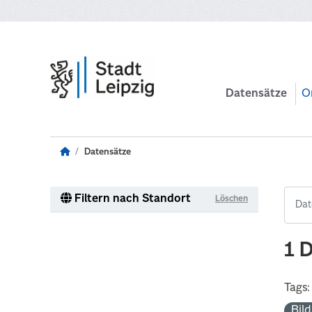
Zum Hauptinhalt wechseln
Datensätze
O
Datensätze
Filtern nach Standort
Löschen
1 
Tags:
Bil