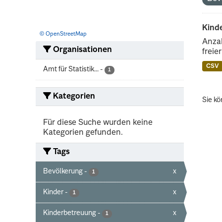
Kind
© OpenStreetMap
Anzah
Organisationen
freie
CSV
Amt für Statistik...
-
1
Kategorien
Sie kö
Für diese Suche wurden keine
Kategorien gefunden.
Tags
Bevölkerung
-
x
1
Kinder
-
x
1
Kinderbetreuung
-
x
1