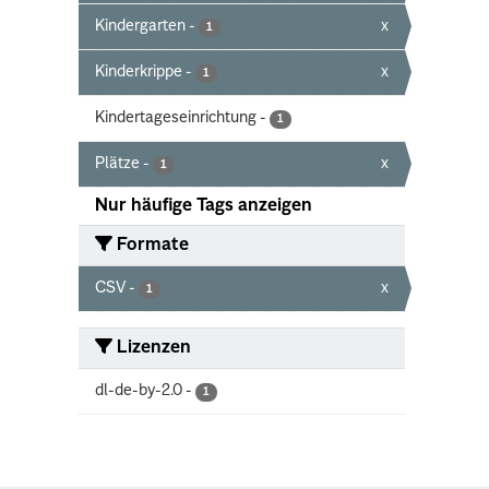
Kindergarten
-
x
1
Kinderkrippe
-
x
1
Kindertageseinrichtung
-
1
Plätze
-
x
1
Nur häufige Tags anzeigen
Formate
CSV
-
x
1
Lizenzen
dl-de-by-2.0
-
1