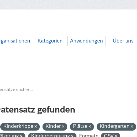
rganisationen
Kategorien
Anwendungen
Über uns
Datensatz gefunden
Kinderkrippe
Kinder
Plätze
Kindergarten
ölkerung
Kinderbetreuung
Formate:
CSV