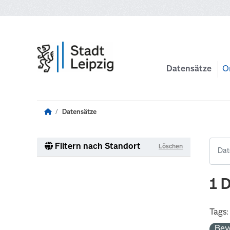
Zum Hauptinhalt wechseln
Datensätze
O
Datensätze
Filtern nach Standort
Löschen
1 
Tags:
Bev