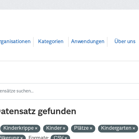
rganisationen
Kategorien
Anwendungen
Über uns
Datensatz gefunden
Kinderkrippe
Kinder
Plätze
Kindergarten
ölkerung
Formate:
CSV