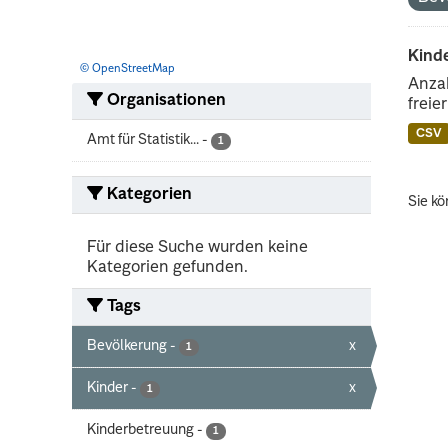
Kind
© OpenStreetMap
Anzah
Organisationen
freie
CSV
Amt für Statistik...
-
1
Kategorien
Sie kö
Für diese Suche wurden keine
Kategorien gefunden.
Tags
Bevölkerung
-
x
1
Kinder
-
x
1
Kinderbetreuung
-
1