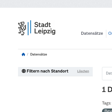
Zum Hauptinhalt wechseln
Datensätze
O
Datensätze
Filtern nach Standort
Löschen
1 
Tags:
Bev