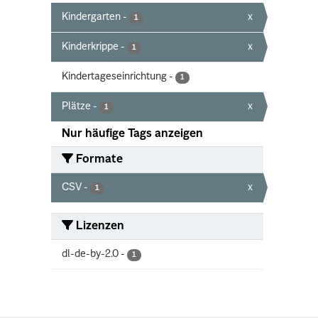
Kindergarten
-
x
1
Kinderkrippe
-
x
1
Kindertageseinrichtung
-
1
Plätze
-
x
1
Nur häufige Tags anzeigen
Formate
CSV
-
x
1
Lizenzen
dl-de-by-2.0
-
1