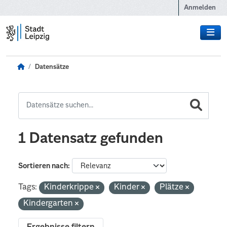
Zum Hauptinhalt wechseln
Anmelden
Datensätze
1 Datensatz gefunden
Sortieren nach
Tags:
Kinderkrippe
Kinder
Plätze
Kindergarten