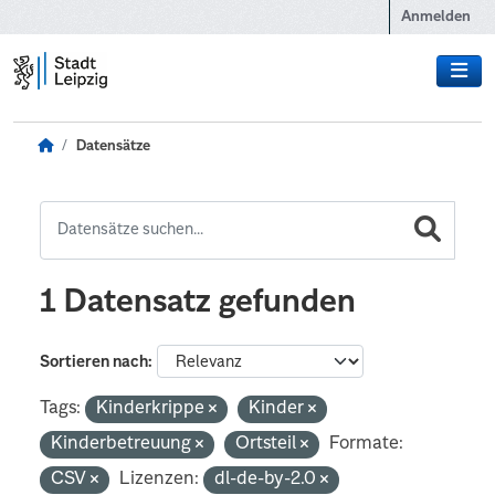
Zum Hauptinhalt wechseln
Anmelden
Datensätze
1 Datensatz gefunden
Sortieren nach
Tags:
Kinderkrippe
Kinder
Kinderbetreuung
Ortsteil
Formate:
CSV
Lizenzen:
dl-de-by-2.0