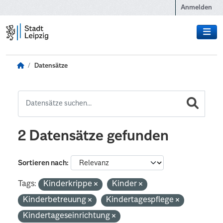
Zum Hauptinhalt wechseln
Anmelden
Datensätze
2 Datensätze gefunden
Sortieren nach
Tags:
Kinderkrippe
Kinder
Kinderbetreuung
Kindertagespflege
Kindertageseinrichtung