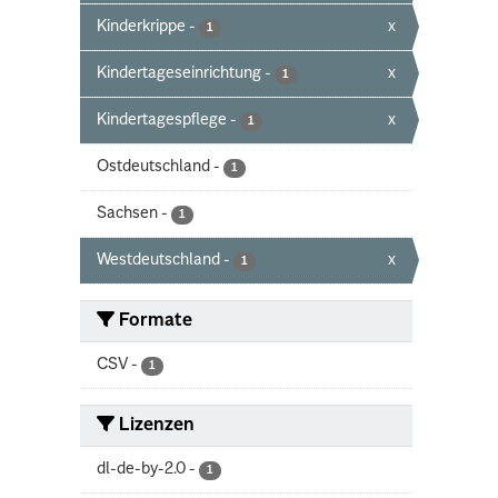
Kinderkrippe
-
x
1
Kindertageseinrichtung
-
x
1
Kindertagespflege
-
x
1
Ostdeutschland
-
1
Sachsen
-
1
Westdeutschland
-
x
1
Formate
CSV
-
1
Lizenzen
dl-de-by-2.0
-
1