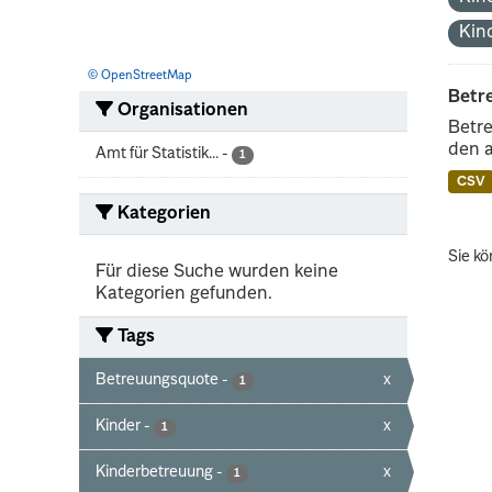
Kin
© OpenStreetMap
Betr
Organisationen
Betre
den 
Amt für Statistik...
-
1
CSV
Kategorien
Sie kö
Für diese Suche wurden keine
Kategorien gefunden.
Tags
Betreuungsquote
-
x
1
Kinder
-
x
1
Kinderbetreuung
-
x
1