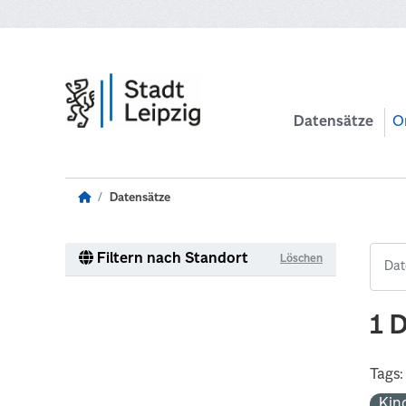
Zum Hauptinhalt wechseln
Datensätze
O
Datensätze
Filtern nach Standort
Löschen
1 
Tags:
Kin