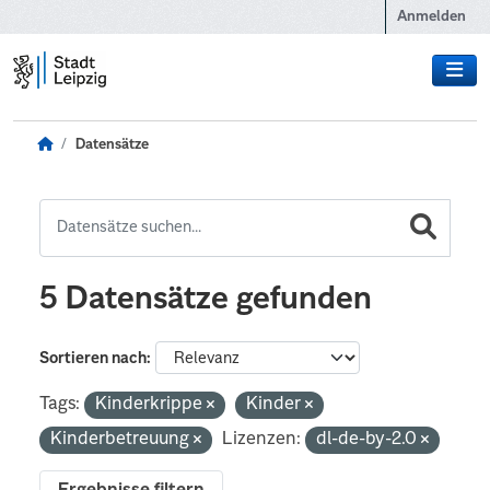
Zum Hauptinhalt wechseln
Anmelden
Datensätze
5 Datensätze gefunden
Sortieren nach
Tags:
Kinderkrippe
Kinder
Kinderbetreuung
Lizenzen:
dl-de-by-2.0