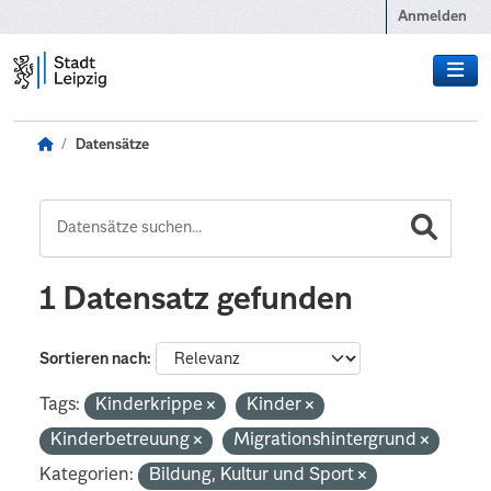
Zum Hauptinhalt wechseln
Anmelden
Datensätze
1 Datensatz gefunden
Sortieren nach
Tags:
Kinderkrippe
Kinder
Kinderbetreuung
Migrationshintergrund
Kategorien:
Bildung, Kultur und Sport