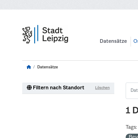
Zum Hauptinhalt wechseln
Datensätze
O
Datensätze
Filtern nach Standort
Löschen
1 
Tags:
Bev