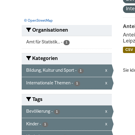
Int
© OpenStreetMap
Ante
Organisationen
Antei
Leipz
Amt für Statistik...
-
1
CSV
Kategorien
Bildung, Kultur und Sport
-
x
Sie kö
1
Internationale Themen
-
x
1
Tags
Bevölkerung
-
x
1
Kinder
-
x
1