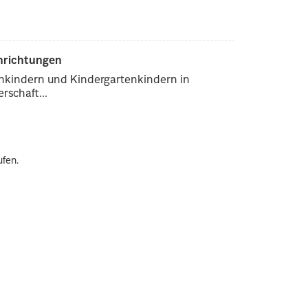
inrichtungen
enkindern und Kindergartenkindern in
rschaft...
ufen.