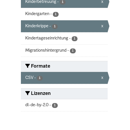
Kinderbetreuung
-
x
1
Kindergarten
-
1
Kinderkrippe
-
x
1
Kindertageseinrichtung
-
1
Migrationshintergrund
-
1
Formate
CSV
-
x
1
Lizenzen
dl-de-by-2.0
-
1