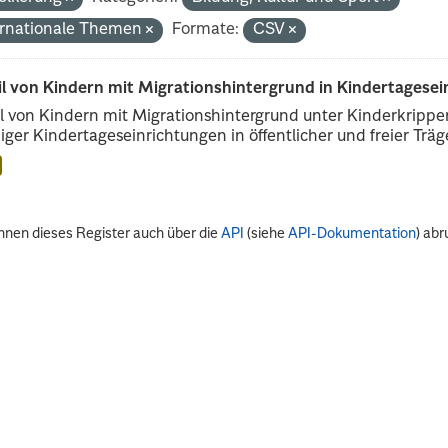
ernationale Themen
Formate:
CSV
il von Kindern mit Migrationshintergrund in Kindertagese
l von Kindern mit Migrationshintergrund unter Kinderkripp
iger Kindertageseinrichtungen in öffentlicher und freier Träge
nnen dieses Register auch über die
API
(siehe
API-Dokumentation
) abr