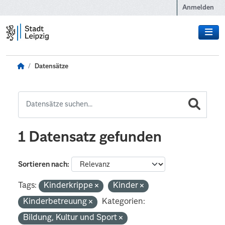
Zum Hauptinhalt wechseln
Anmelden
Datensätze
1 Datensatz gefunden
Sortieren nach
Tags:
Kinderkrippe
Kinder
Kinderbetreuung
Kategorien:
Bildung, Kultur und Sport