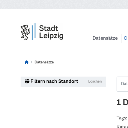
Zum Hauptinhalt wechseln
Datensätze
O
Datensätze
Filtern nach Standort
Löschen
1 
Tags:
Kateg