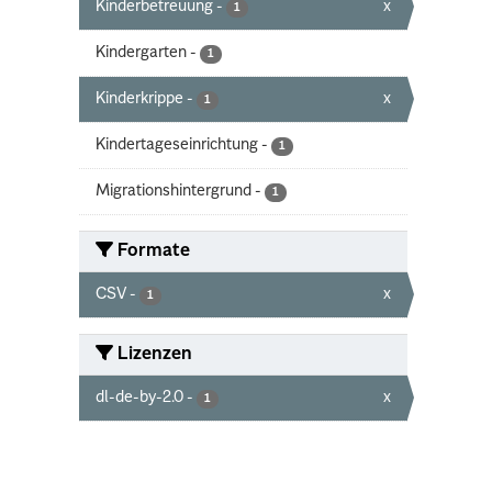
Kinderbetreuung
-
x
1
Kindergarten
-
1
Kinderkrippe
-
x
1
Kindertageseinrichtung
-
1
Migrationshintergrund
-
1
Formate
CSV
-
x
1
Lizenzen
dl-de-by-2.0
-
x
1