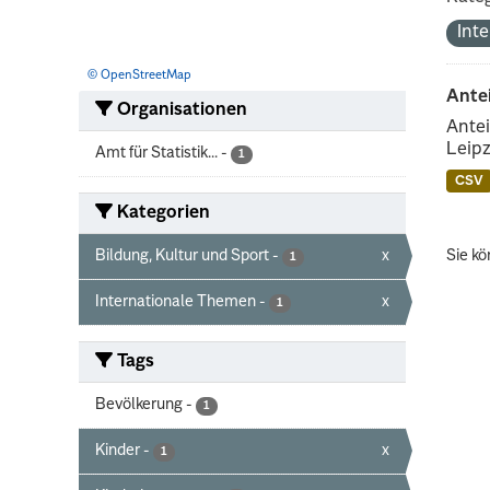
Int
© OpenStreetMap
Ante
Organisationen
Antei
Leipz
Amt für Statistik...
-
1
CSV
Kategorien
Bildung, Kultur und Sport
-
x
Sie kö
1
Internationale Themen
-
x
1
Tags
Bevölkerung
-
1
Kinder
-
x
1