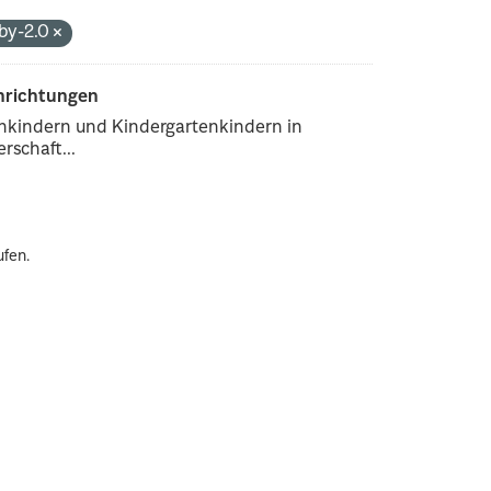
-by-2.0
inrichtungen
enkindern und Kindergartenkindern in
rschaft...
ufen.