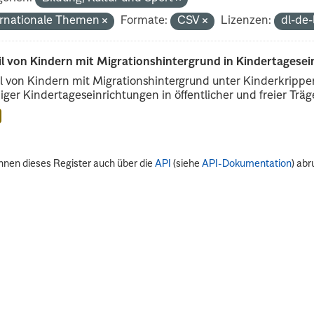
ernationale Themen
Formate:
CSV
Lizenzen:
dl-de
il von Kindern mit Migrationshintergrund in Kindertagese
l von Kindern mit Migrationshintergrund unter Kinderkripp
iger Kindertageseinrichtungen in öffentlicher und freier Träge
nnen dieses Register auch über die
API
(siehe
API-Dokumentation
) abr