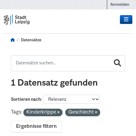
Zum Hauptinhalt wechseln
Anmelden
Datensätze
1 Datensatz gefunden
Sortieren nach
Tags:
Kinderkrippe
Geschlecht
Ergebnisse filtern